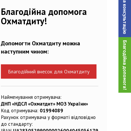
Записатися на консультацiю
Благодійна допомога
Охматдиту!
Допомогти Охматдиту можна
Благодійна допомога!
наступним чином:
Благодійний внесок для Охматдиту
Найменування отримувача:
ДНП «НДСЛ «Охматдит» МОЗ України»
Код отримувача:
01994089
Рахунок отримувача у форматі відповідно
до стандарту:
IBAN
UA283052990000026004045036179