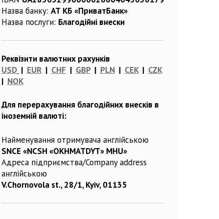
Назва банку:
АТ КБ «ПриватБанк»
Назва послуги:
Благодійні внески
Реквізити валютних рахунків
USD
|
EUR
|
CHF
|
GBP
|
PLN
|
CEK
|
CZK
|
NOK
Для перерахування благодійних внесків в
іноземній валюті:
Найменування отримувача англійською
SNCE «NCSH «OKHMATDYT» MHU»
Адреса підприємства/Company address
англійською
V.Chornovola st., 28/1, Kyiv, 01135