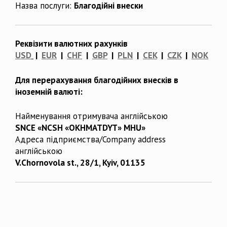
Назва послуги:
Благодійні внески
Реквізити валютних рахунків
USD
|
EUR
|
CHF
|
GBP
|
PLN
|
CEK
|
CZK
|
NOK
Для перерахування благодійних внесків в
іноземній валюті:
Найменування отримувача англійською
SNCE «NCSH «OKHMATDYT» MHU»
Адреса підприємства/Company address
англійською
V.Chornovola st., 28/1, Kyiv, 01135