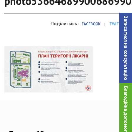
photo53664689900686990
Записатися на консультацiю
Поділитись:
|
FACEBOOK
TWITTER
Благодійна допомога!