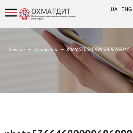
UA
ENG
—
—
photo5366468990068699011
Головна
Контакти