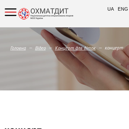
UA
ENG
—
—
—
концерт
Головна
Відео
Концерт для діток