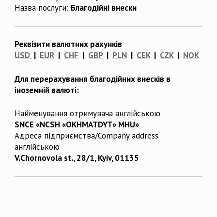
Назва послуги:
Благодійні внески
Реквізити валютних рахунків
USD
|
EUR
|
CHF
|
GBP
|
PLN
|
CEK
|
CZK
|
NOK
Для перерахування благодійних внесків в
іноземній валюті:
Найменування отримувача англійською
SNCE «NCSH «OKHMATDYT» MHU»
Адреса підприємства/Company address
англійською
V.Chornovola st., 28/1, Kyiv, 01135