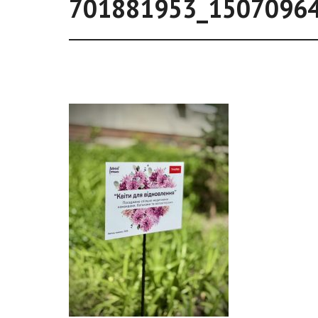
701881953_1507096