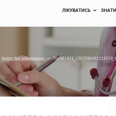
ЛІКУВАТИСЬ
ЗНАТ
—
—
701881953_1507096491213559_
Квіти для відновлення