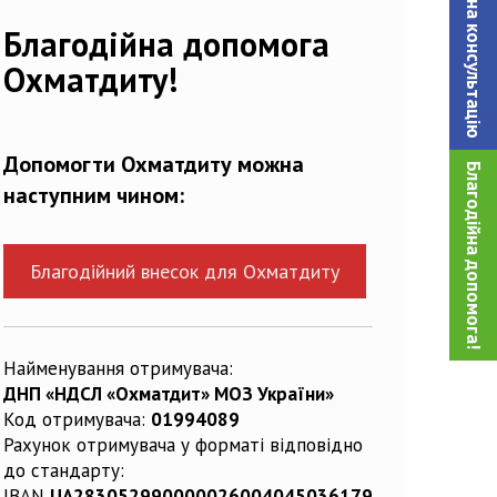
Записатися на консультацiю
993254_n
Благодійна допомога
Охматдиту!
Допомогти Охматдиту можна
Благодійна допомога!
наступним чином:
Благодійний внесок для Охматдиту
Найменування отримувача:
ДНП «НДСЛ «Охматдит» МОЗ України»
Код отримувача:
01994089
Рахунок отримувача у форматі відповідно
до стандарту:
IBAN
UA283052990000026004045036179