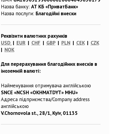
Назва банку:
АТ КБ «ПриватБанк»
Назва послуги:
Благодійні внески
Реквізити валютних рахунків
USD
|
EUR
|
CHF
|
GBP
|
PLN
|
CEK
|
CZK
|
NOK
Для перерахування благодійних внесків в
іноземній валюті:
Найменування отримувача англійською
SNCE «NCSH «OKHMATDYT» MHU»
Адреса підприємства/Company address
англійською
V.Chornovola st., 28/1, Kyiv, 01135