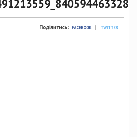
491213559_8405944633288
Поділитись:
|
FACEBOOK
TWITTER