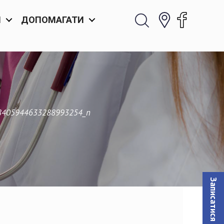
И
ДОПОМАГАТИ
8405944633288993254_n