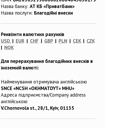
Назва банку:
АТ КБ «ПриватБанк»
Назва послуги:
Благодійні внески
Реквізити валютних рахунків
USD
|
EUR
|
CHF
|
GBP
|
PLN
|
CEK
|
CZK
|
NOK
Для перерахування благодійних внесків в
іноземній валюті:
Найменування отримувача англійською
SNCE «NCSH «OKHMATDYT» MHU»
Адреса підприємства/Company address
англійською
V.Chornovola st., 28/1, Kyiv, 01135