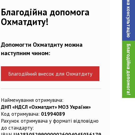
Записатися на консультацiю
Благодійна допомога
Охматдиту!
Допомогти Охматдиту можна
Благодійна допомога!
наступним чином:
Благодійний внесок для Охматдиту
Найменування отримувача:
ДНП «НДСЛ «Охматдит» МОЗ України»
Код отримувача:
01994089
Рахунок отримувача у форматі відповідно
до стандарту:
IBAN
UA283052990000026004045036179