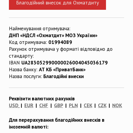
Благодійний внесок для Охматдиту
Найменування отримувача:
ДНП «НДСЛ «Охматдит» МОЗ України»
Код отримувача:
01994089
Рахунок отримувача у форматі відповідно до
стандарту:
IBAN
UA283052990000026004045036179
Назва банку:
АТ КБ «ПриватБанк»
Назва послуги:
Благодійні внески
Реквізити валютних рахунків
USD
|
EUR
|
CHF
|
GBP
|
PLN
|
CEK
|
CZK
|
NOK
Для перерахування благодійних внесків в
іноземній валюті: