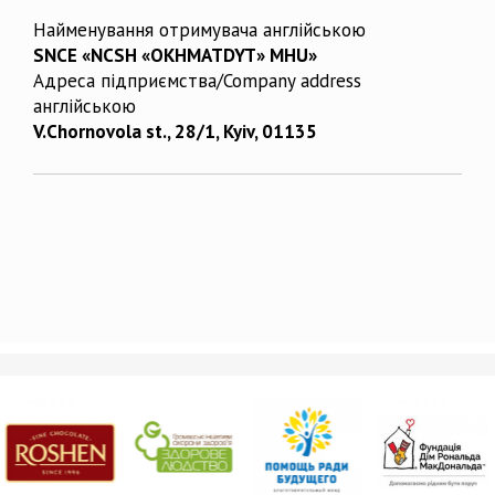
Найменування отримувача англійською
SNCE «NCSH «OKHMATDYT» MHU»
Адреса підприємства/Company address
англійською
V.Chornovola st., 28/1, Kyiv, 01135