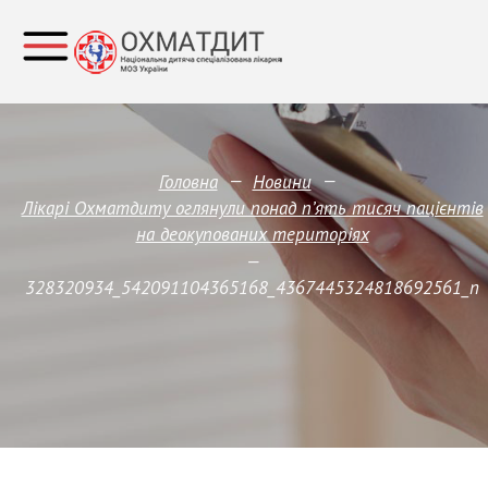
—
—
Головна
Новини
Лікарі Охматдиту оглянули понад п’ять тисяч пацієнтів
на деокупованих територіях
—
328320934_542091104365168_4367445324818692561_n