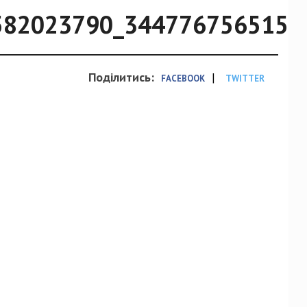
582023790_3447767565150
Поділитись:
|
FACEBOOK
TWITTER