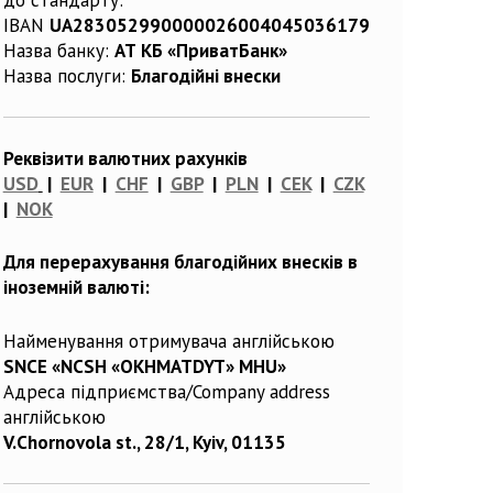
IBAN
UA283052990000026004045036179
Назва банку:
АТ КБ «ПриватБанк»
Назва послуги:
Благодійні внески
Реквізити валютних рахунків
USD
|
EUR
|
CHF
|
GBP
|
PLN
|
CEK
|
CZK
|
NOK
Для перерахування благодійних внесків в
іноземній валюті:
Найменування отримувача англійською
SNCE «NCSH «OKHMATDYT» MHU»
Адреса підприємства/Company address
англійською
V.Chornovola st., 28/1, Kyiv, 01135