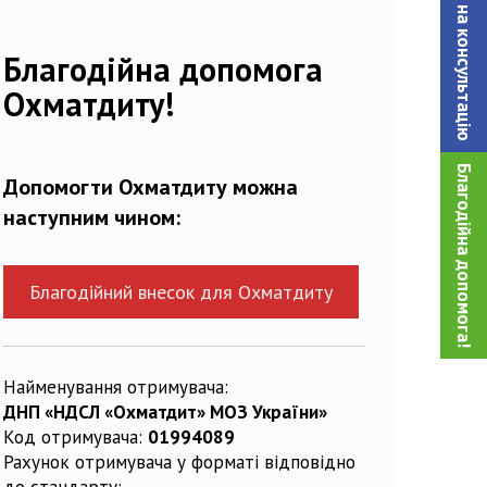
Записатися на консультацiю
187748_n
Благодійна допомога
Охматдиту!
Благодійна допомога!
Допомогти Охматдиту можна
наступним чином:
Благодійний внесок для Охматдиту
Найменування отримувача:
ДНП «НДСЛ «Охматдит» МОЗ України»
Код отримувача:
01994089
Рахунок отримувача у форматі відповідно
до стандарту: