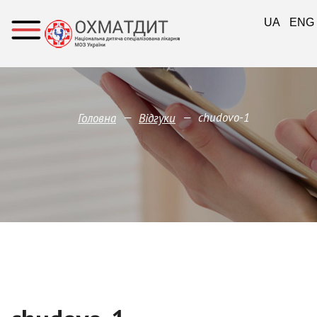
UA
ENG
—
—
chudovo-1
Головна
Відгуки