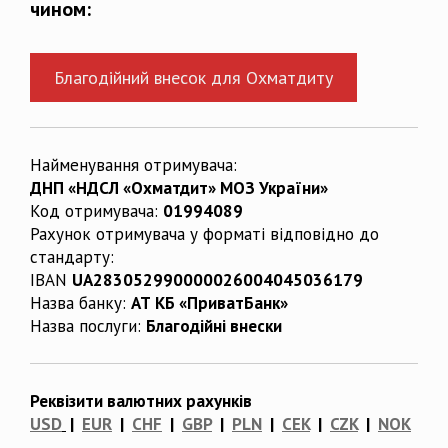
чином:
Благодійний внесок для Охматдиту
Найменування отримувача:
ДНП «НДСЛ «Охматдит» МОЗ України»
Код отримувача:
01994089
Рахунок отримувача у форматі відповідно до
стандарту:
IBAN
UA283052990000026004045036179
Назва банку:
АТ КБ «ПриватБанк»
Назва послуги:
Благодійні внески
Реквізити валютних рахунків
USD
|
EUR
|
CHF
|
GBP
|
PLN
|
CEK
|
CZK
|
NOK