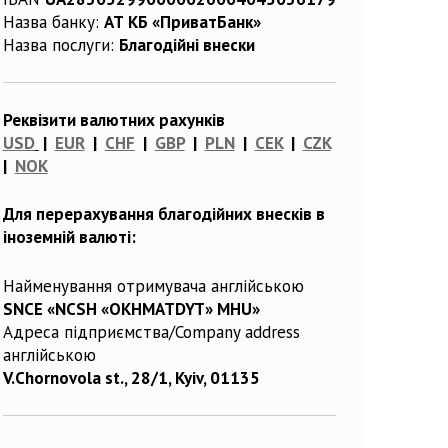
Назва банку:
АТ КБ «ПриватБанк»
Назва послуги:
Благодійні внески
Реквізити валютних рахунків
USD
|
EUR
|
CHF
|
GBP
|
PLN
|
CEK
|
CZK
|
NOK
Для перерахування благодійних внесків в
іноземній валюті:
Найменування отримувача англійською
SNCE «NCSH «OKHMATDYT» MHU»
Адреса підприємства/Company address
англійською
V.Chornovola st., 28/1, Kyiv, 01135