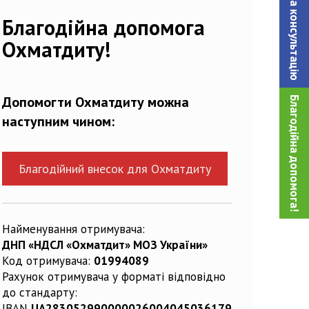
Записатися на консультацiю
Благодійна допомога
Охматдиту!
Допомогти Охматдиту можна
Благодійна допомога!
наступним чином:
Благодійний внесок для Охматдиту
Найменування отримувача:
ДНП «НДСЛ «Охматдит» МОЗ України»
Код отримувача:
01994089
Рахунок отримувача у форматі відповідно
до стандарту:
IBAN
UA283052990000026004045036179