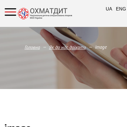
UA
ENG
—
—
image
Головна
Як до нас доїхати