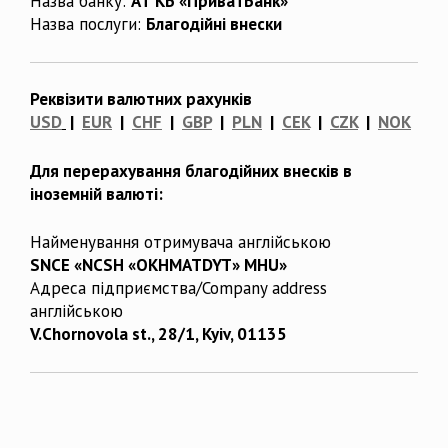
Назва банку:
АТ КБ «ПриватБанк»
Назва послуги:
Благодійні внески
Реквізити валютних рахунків
USD
|
EUR
|
CHF
|
GBP
|
PLN
|
CEK
|
CZK
|
NOK
Для перерахування благодійних внесків в
іноземній валюті:
Найменування отримувача англійською
SNCE «NCSH «OKHMATDYT» MHU»
Адреса підприємства/Company address
англійською
V.Chornovola st., 28/1, Kyiv, 01135