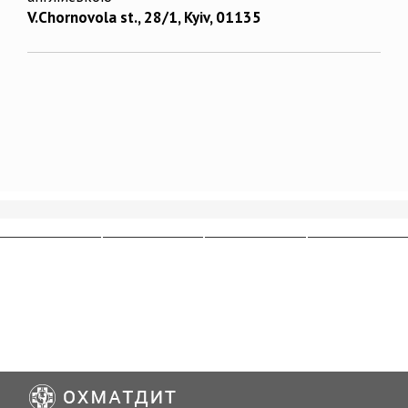
V.Chornovola st., 28/1, Kyiv, 01135