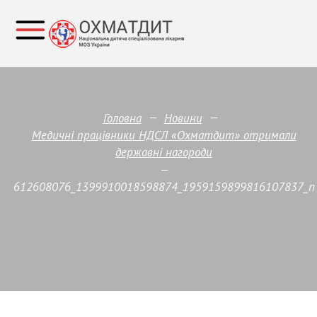
—
—
Головна
Новини
Медичні працівники НДСЛ «Охматдит» отримали
державні нагороди
—
612608076_1399910018598874_1959159899816107837_n