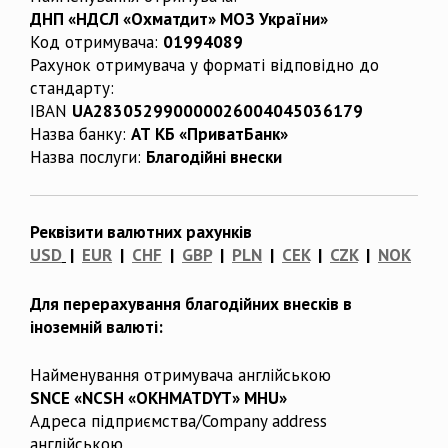
ДНП «НДСЛ «Охматдит» МОЗ України»
Код отримувача:
01994089
Рахунок отримувача у форматі відповідно до
стандарту:
IBAN
UA283052990000026004045036179
Назва банку:
АТ КБ «ПриватБанк»
Назва послуги:
Благодійні внески
Реквізити валютних рахунків
USD
|
EUR
|
CHF
|
GBP
|
PLN
|
CEK
|
CZK
|
NOK
Для перерахування благодійних внесків в
іноземній валюті:
Найменування отримувача англійською
SNCE «NCSH «OKHMATDYT» MHU»
Адреса підприємства/Company address
англійською