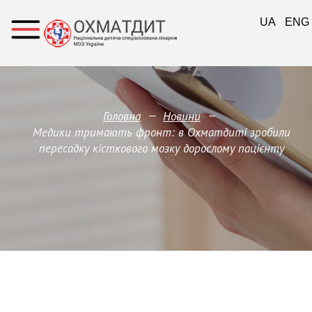
UA
ENG
—
—
Головна
Новини
Медики тримають фронт: в Охматдиті зробили
пересадку кісткового мозку дорослому пацієнту