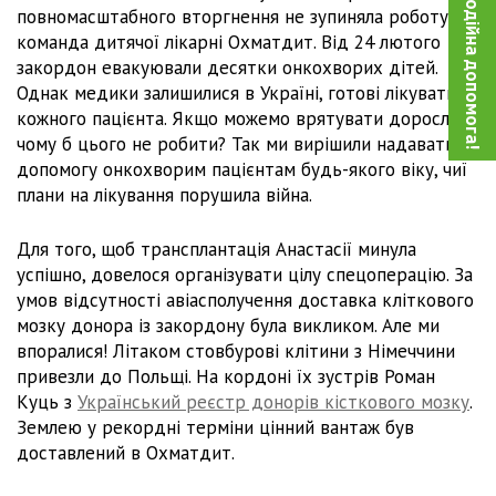
Благодійна допомога!
повномасштабного вторгнення не зупиняла роботу
команда дитячої лікарні Охматдит. Від 24 лютого
закордон евакуювали десятки онкохворих дітей.
Однак медики залишилися в Україні, готові лікувати
кожного пацієнта. Якщо можемо врятувати дорослих,
чому б цього не робити? Так ми вирішили надавати
допомогу онкохворим пацієнтам будь-якого віку, чиї
плани на лікування порушила війна.
Для того, щоб трансплантація Анастасії минула
успішно, довелося організувати цілу спецоперацію. За
умов відсутності авіасполучення доставка кліткового
мозку донора із закордону була викликом. Але ми
впоралися! Літаком стовбурові клітини з Німеччини
привезли до Польщі. На кордоні їх зустрів Роман
Куць з
Український реєстр донорів кісткового мозку
.
Землею у рекордні терміни цінний вантаж був
доставлений в Охматдит.