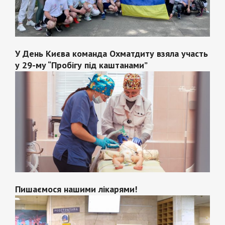
У День Києва команда Охматдиту взяла участь
у 29-му “Пробігу під каштанами”
Пишаємося нашими лікарями!