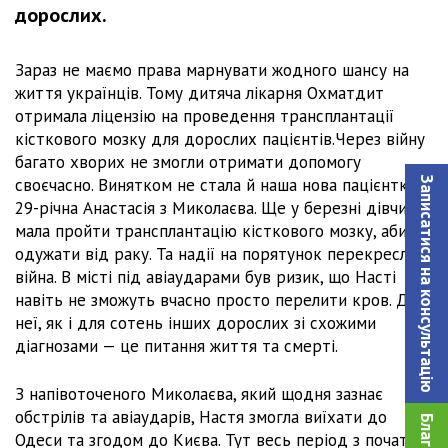
дорослих.
Зараз не маємо права марнувати жодного шансу на
життя українців. Тому дитяча лікарня Охматдит
отримала ліцензію на проведення трансплантації
кісткового мозку для дорослих пацієнтів.Через війну
багато хворих не змогли отримати допомогу
своєчасно. Винятком не стала й наша нова пацієнтка,
Записатися на консультацiю
29-річна Анастасія з Миколаєва. Ще у березні дівчина
мала пройти трансплантацію кісткового мозку, аби
одужати від раку. Та надії на порятунок перекреслила
війна. В місті під авіаударами був ризик, що Насті
навіть не зможуть вчасно просто перелити кров. Для
неї, як і для сотень інших дорослих зі схожими
діагнозами — це питання життя та смерті.
З напівоточеного Миколаєва, який щодня зазнає
обстрілів та авіаударів, Настя змогла виїхати до
Одеси та згодом до Києва. Тут весь період з початку