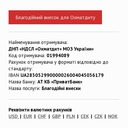
Благодійний внесок для Охматдиту
Найменування отримувача:
ДНП «НДСЛ «Охматдит» МОЗ України»
Код отримувача:
01994089
Рахунок отримувача у форматі відповідно до
стандарту:
IBAN
UA283052990000026004045036179
Назва банку:
АТ КБ «ПриватБанк»
Назва послуги:
Благодійні внески
Реквізити валютних рахунків
USD
|
EUR
|
CHF
|
GBP
|
PLN
|
CEK
|
CZK
|
NOK