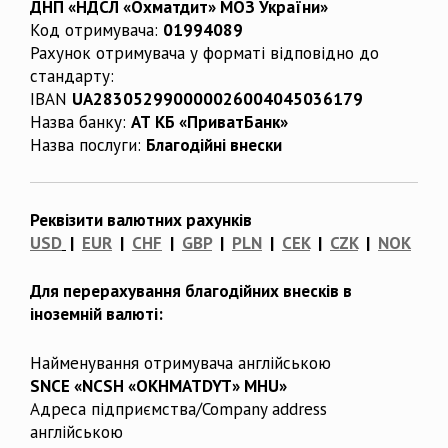
ДНП «НДСЛ «Охматдит» МОЗ України»
Код отримувача:
01994089
Рахунок отримувача у форматі відповідно до
стандарту:
IBAN
UA283052990000026004045036179
Назва банку:
АТ КБ «ПриватБанк»
Назва послуги:
Благодійні внески
Реквізити валютних рахунків
USD
|
EUR
|
CHF
|
GBP
|
PLN
|
CEK
|
CZK
|
NOK
Для перерахування благодійних внесків в
іноземній валюті:
Найменування отримувача англійською
SNCE «NCSH «OKHMATDYT» MHU»
Адреса підприємства/Company address
англійською