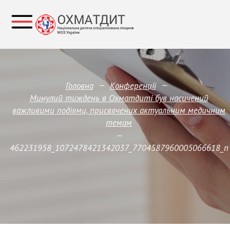
—
—
Головна
Конференції
Минулий тиждень в Охматдиті був насичений
важливими подіями, присвячених актуальним медичним
темам
—
462231958_1072478421342037_7704587960005066618_n