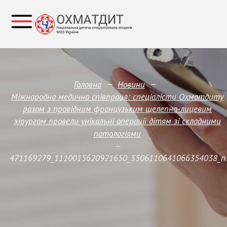
—
—
Головна
Новини
Міжнародна медична співпраця: спеціалісти Охматдиту
разом з провідним французьким щелепно-лицевим
хірургом провели унікальні операції дітям зі складними
патологіями
—
471169279_1110015620921650_5506110641066354038_n