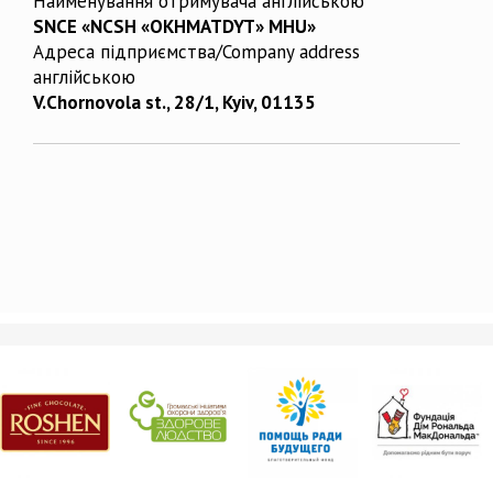
Найменування отримувача англійською
SNCE «NCSH «OKHMATDYT» MHU»
Адреса підприємства/Company address
англійською
V.Chornovola st., 28/1, Kyiv, 01135