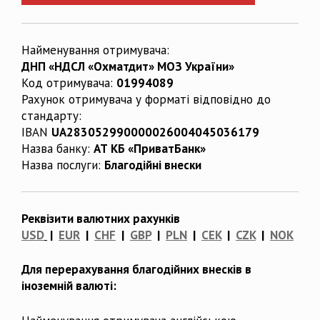
Найменування отримувача:
ДНП «НДСЛ «Охматдит» МОЗ України»
Код отримувача:
01994089
Рахунок отримувача у форматі відповідно до
стандарту:
IBAN
UA283052990000026004045036179
Назва банку:
АТ КБ «ПриватБанк»
Назва послуги:
Благодійні внески
Реквізити валютних рахунків
USD
|
EUR
|
CHF
|
GBP
|
PLN
|
CEK
|
CZK
|
NOK
Для перерахування благодійних внесків в
іноземній валюті: