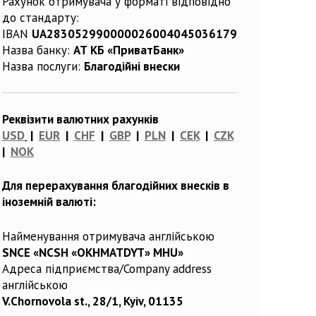
Рахунок отримувача у форматі відповідно
до стандарту:
IBAN
UA283052990000026004045036179
Назва банку:
АТ КБ «ПриватБанк»
Назва послуги:
Благодійні внески
Реквізити валютних рахунків
USD
|
EUR
|
CHF
|
GBP
|
PLN
|
CEK
|
CZK
|
NOK
Для перерахування благодійних внесків в
іноземній валюті:
Найменування отримувача англійською
SNCE «NCSH «OKHMATDYT» MHU»
Адреса підприємства/Company address
англійською
V.Chornovola st., 28/1, Kyiv, 01135