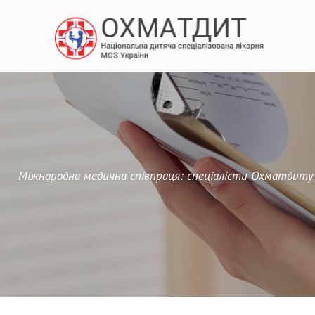
Міжнародна медична співпраця: спеціалісти Охматдиту 