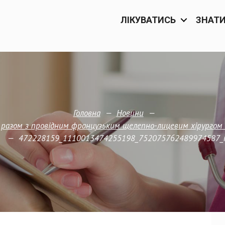
ЛІКУВАТИСЬ
ЗНАТ
—
—
Головна
Новини
разом з провідним французьким щелепно-лицевим хірургом пр
—
472228159_1110013474255198_752075762489974587_