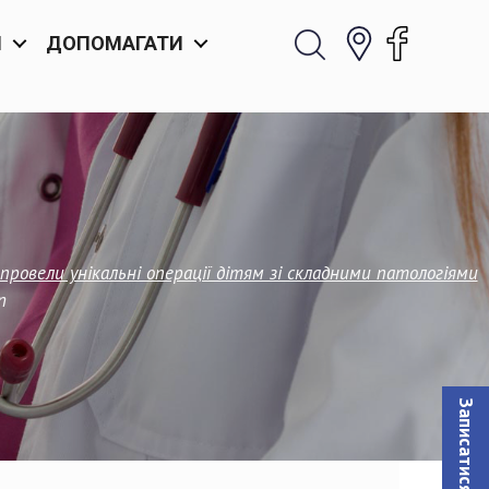
И
ДОПОМАГАТИ
овели унікальні операції дітям зі складними патологіями
n