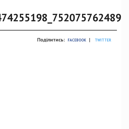
474255198_7520757624899
Поділитись:
|
FACEBOOK
TWITTER