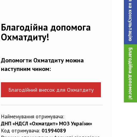
Записатися на консультацiю
74587_n
Благодійна допомога
Охматдиту!
Благодійна допомога!
Допомогти Охматдиту можна
наступним чином:
Благодійний внесок для Охматдиту
Найменування отримувача:
ДНП «НДСЛ «Охматдит» МОЗ України»
Код отримувача:
01994089