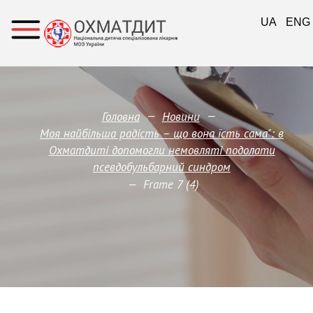
UA
ENG
—
—
Головна
Новини
Моя найбільша радість – що вона їсть сама": в
Охматдиті допомогли немовляті подолати
псевдобульбарний синдром
—
Frame 7 (4)