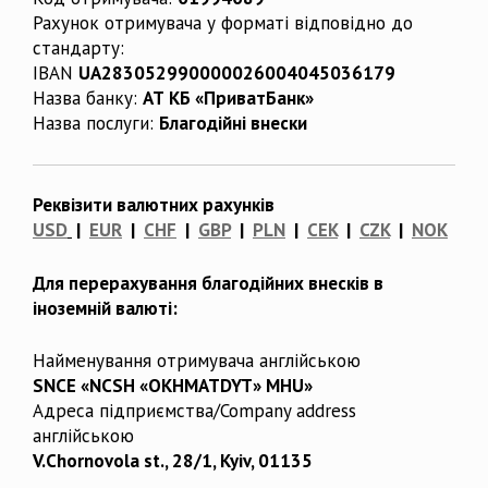
Рахунок отримувача у форматі відповідно до
стандарту:
IBAN
UA283052990000026004045036179
Назва банку:
АТ КБ «ПриватБанк»
Назва послуги:
Благодійні внески
Реквізити валютних рахунків
USD
|
EUR
|
CHF
|
GBP
|
PLN
|
CEK
|
CZK
|
NOK
Для перерахування благодійних внесків в
іноземній валюті:
Найменування отримувача англійською
SNCE «NCSH «OKHMATDYT» MHU»
Адреса підприємства/Company address
англійською
V.Chornovola st., 28/1, Kyiv, 01135