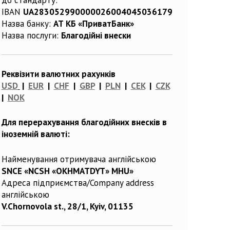
IBAN
UA283052990000026004045036179
Назва банку:
АТ КБ «ПриватБанк»
Назва послуги:
Благодійні внески
Реквізити валютних рахунків
USD
|
EUR
|
CHF
|
GBP
|
PLN
|
CEK
|
CZK
|
NOK
Для перерахування благодійних внесків в
іноземній валюті:
Найменування отримувача англійською
SNCE «NCSH «OKHMATDYT» MHU»
Адреса підприємства/Company address
англійською
V.Chornovola st., 28/1, Kyiv, 01135