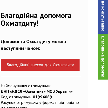
Записатися на консультацiю
22873_n
Благодійна допомога
Охматдиту!
Благодійна допомога!
Допомогти Охматдиту можна
наступним чином:
Благодійний внесок для Охматдиту
Найменування отримувача:
ДНП «НДСЛ «Охматдит» МОЗ України»
Код отримувача:
01994089
Рахунок отримувача у форматі відповідно
до стандарту: