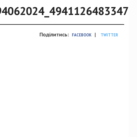
94062024_49411264833473
Поділитись:
|
FACEBOOK
TWITTER