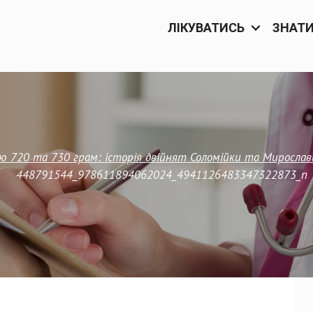
ЛІКУВАТИСЬ
ЗНАТ
ю 720 та 730 грам: історія двійнят Соломійки та Мирослав
448791544_978611894062024_4941126483347322873_n