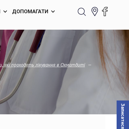
И
ДОПОМАГАТИ
—
и, які проходять лікування в Охматдиті