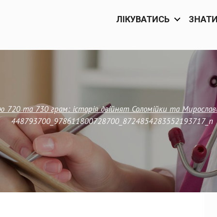
ЛІКУВАТИСЬ
ЗНАТ
ю 720 та 730 грам: історія двійнят Соломійки та Мирослав
448793700_978611800728700_8724854283552193717_n