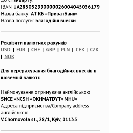
IBAN
UA283052990000026004045036179
Назва банку:
АТ КБ «ПриватБанк»
Назва послуги:
Благодійні внески
Реквізити валютних рахунків
USD
|
EUR
|
CHF
|
GBP
|
PLN
|
CEK
|
CZK
|
NOK
Для перерахування благодійних внесків в
іноземній валюті:
Найменування отримувача англійською
SNCE «NCSH «OKHMATDYT» MHU»
Адреса підприємства/Company address
англійською
V.Chornovola st., 28/1, Kyiv, 01135