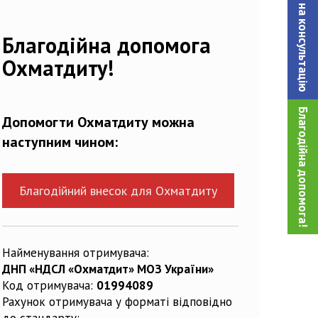
Записатися на консультацiю
93717_n
Благодійна допомога
Охматдиту!
Благодійна допомога!
Допомогти Охматдиту можна
наступним чином:
Благодійний внесок для Охматдиту
Найменування отримувача:
ДНП «НДСЛ «Охматдит» МОЗ України»
Код отримувача:
01994089
Рахунок отримувача у форматі відповідно
до стандарту: