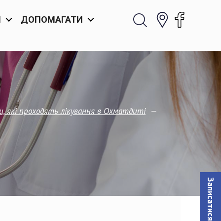
И
ДОПОМАГАТИ
—
и, які проходять лікування в Охматдиті