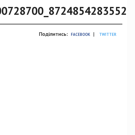
00728700_87248542835521
Поділитись:
|
FACEBOOK
TWITTER