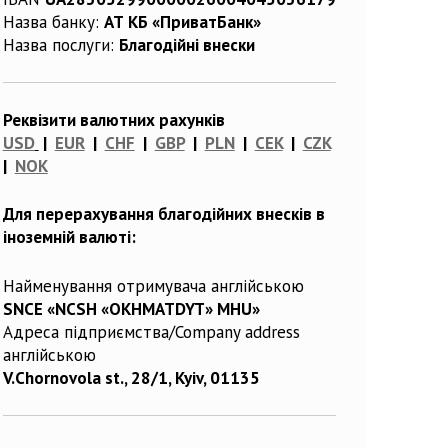
Назва банку:
АТ КБ «ПриватБанк»
Назва послуги:
Благодійні внески
Реквізити валютних рахунків
USD
|
EUR
|
CHF
|
GBP
|
PLN
|
CEK
|
CZK
|
NOK
Для перерахування благодійних внесків в
іноземній валюті:
Найменування отримувача англійською
SNCE «NCSH «OKHMATDYT» MHU»
Адреса підприємства/Company address
англійською
V.Chornovola st., 28/1, Kyiv, 01135