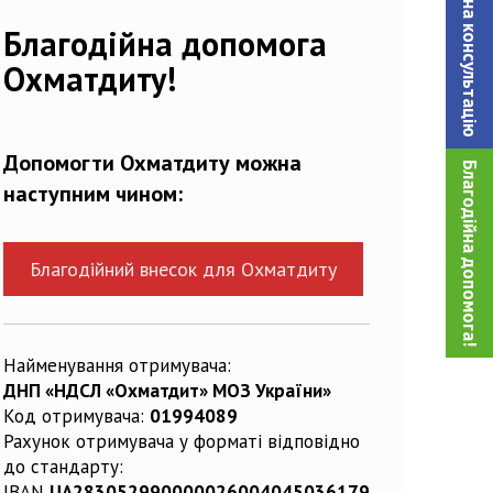
Записатися на консультацiю
Благодійна допомога
Охматдиту!
Допомогти Охматдиту можна
Благодійна допомога!
наступним чином:
Благодійний внесок для Охматдиту
Найменування отримувача:
ДНП «НДСЛ «Охматдит» МОЗ України»
Код отримувача:
01994089
Рахунок отримувача у форматі відповідно
до стандарту:
IBAN
UA283052990000026004045036179