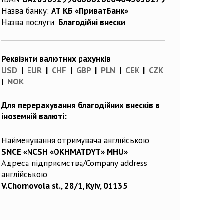
Назва банку:
АТ КБ «ПриватБанк»
Назва послуги:
Благодійні внески
Реквізити валютних рахунків
USD
|
EUR
|
CHF
|
GBP
|
PLN
|
CEK
|
CZK
|
NOK
Для перерахування благодійних внесків в
іноземній валюті:
Найменування отримувача англійською
SNCE «NCSH «OKHMATDYT» MHU»
Адреса підприємства/Company address
англійською
V.Chornovola st., 28/1, Kyiv, 01135