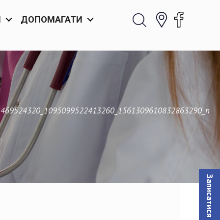
И
ДОПОМАГАТИ
469524320_1095099522413260_1561309610832863290_n