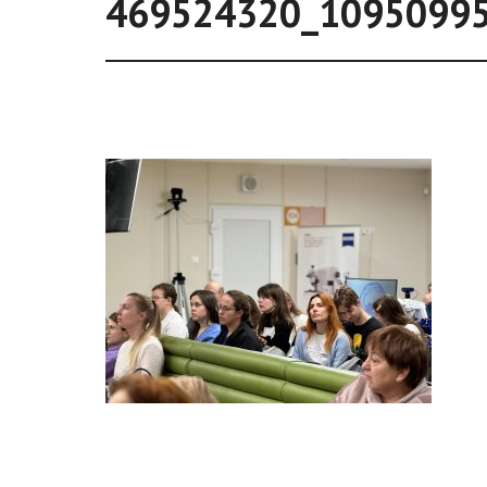
469524320_1095099