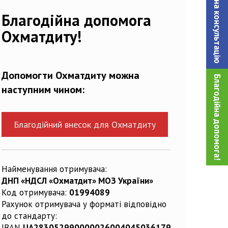
Записатися на консультацiю
863290_n
Благодійна допомога
Охматдиту!
Допомогти Охматдиту можна
Благодійна допомога!
наступним чином:
Благодійний внесок для Охматдиту
Найменування отримувача:
ДНП «НДСЛ «Охматдит» МОЗ України»
Код отримувача:
01994089
Рахунок отримувача у форматі відповідно
до стандарту:
IBAN
UA283052990000026004045036179