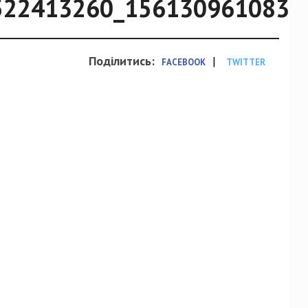
522413260_1561309610832
Поділитись:
|
FACEBOOK
TWITTER