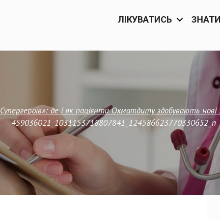
ЛІКУВАТИСЬ
ЗНАТ
Супергероїв»: де і як пацієнти Охматдиту здобувають нові 
459036021_1031153718807841_124586623770330652_n