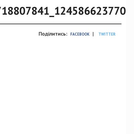
718807841_1245866237703
Поділитись:
|
FACEBOOK
TWITTER