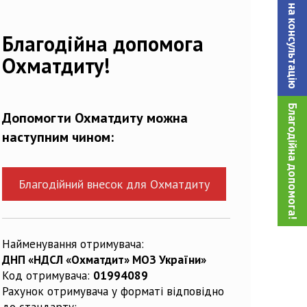
Записатися на консультацiю
30652_n
Благодійна допомога
Охматдиту!
Благодійна допомога!
Допомогти Охматдиту можна
наступним чином:
Благодійний внесок для Охматдиту
Найменування отримувача:
ДНП «НДСЛ «Охматдит» МОЗ України»
Код отримувача:
01994089
Рахунок отримувача у форматі відповідно
до стандарту: