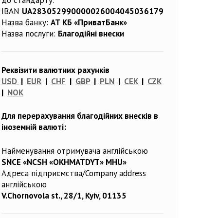
IBAN
UA283052990000026004045036179
Назва банку:
АТ КБ «ПриватБанк»
Назва послуги:
Благодійні внески
Реквізити валютних рахунків
USD
|
EUR
|
CHF
|
GBP
|
PLN
|
CEK
|
CZK
|
NOK
Для перерахування благодійних внесків в
іноземній валюті:
Найменування отримувача англійською
SNCE «NCSH «OKHMATDYT» MHU»
Адреса підприємства/Company address
англійською
V.Chornovola st., 28/1, Kyiv, 01135