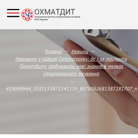
—
—
Головна
Новини
Навчання у «Школі Супергероїв»: де і як пацієнти
Охматдиту здобувають нові знання в умовах
стаціонарного лікування
—
459049944_1031153872141159_8878362681387281707_n