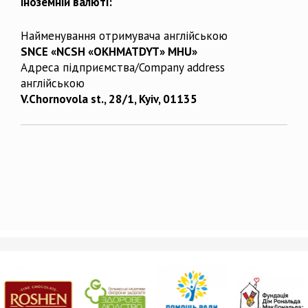
іноземній валюті:
Найменування отримувача англійською
SNCE «NCSH «OKHMATDYT» MHU»
Адреса підприємства/Company address
англійською
V.Chornovola st., 28/1, Kyiv, 01135