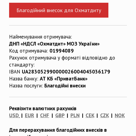
Благодійний внесок для Охматдиту
Найменування отримувача:
ДНП «НДСЛ «Охматдит» МОЗ України»
Код отримувача:
01994089
Рахунок отримувача у форматі відповідно до
стандарту:
IBAN
UA283052990000026004045036179
Назва банку:
АТ КБ «ПриватБанк»
Назва послуги:
Благодійні внески
Реквізити валютних рахунків
USD
|
EUR
|
CHF
|
GBP
|
PLN
|
CEK
|
CZK
|
NOK
Для перерахування благодійних внесків в