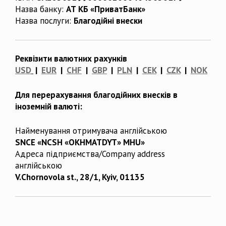
Назва банку:
АТ КБ «ПриватБанк»
Назва послуги:
Благодійні внески
Реквізити валютних рахунків
USD
|
EUR
|
CHF
|
GBP
|
PLN
|
CEK
|
CZK
|
NOK
Для перерахування благодійних внесків в
іноземній валюті:
Найменування отримувача англійською
SNCE «NCSH «OKHMATDYT» MHU»
Адреса підприємства/Company address
англійською
V.Chornovola st., 28/1, Kyiv, 01135