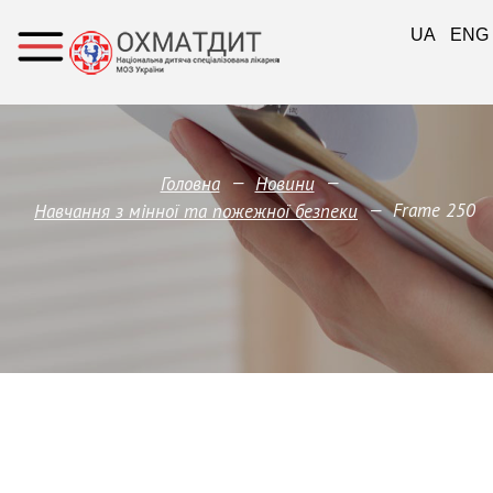
UA
ENG
—
—
Головна
Новини
—
Frame 250
Навчання з мінної та пожежної безпеки