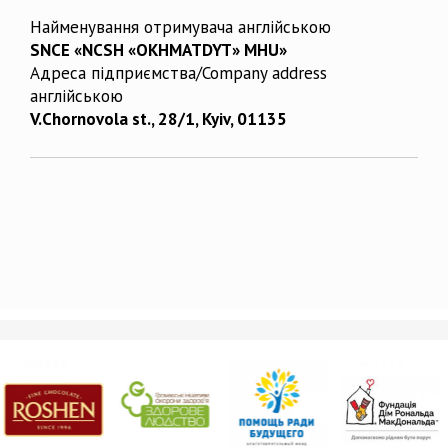
Найменування отримувача англійською
SNCE «NCSH «OKHMATDYT» MHU»
Адреса підприємства/Company address
англійською
V.Chornovola st., 28/1, Kyiv, 01135