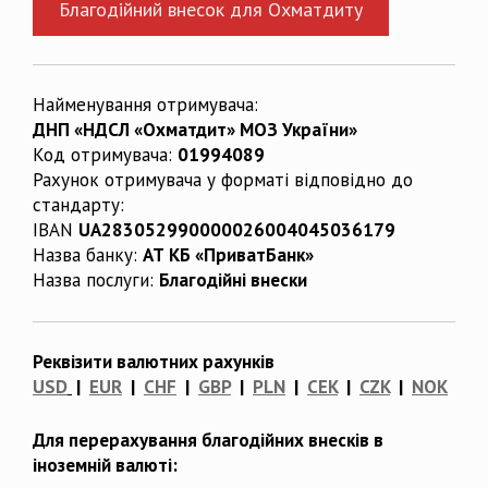
Благодійний внесок для Охматдиту
Найменування отримувача:
ДНП «НДСЛ «Охматдит» МОЗ України»
Код отримувача:
01994089
Рахунок отримувача у форматі відповідно до
стандарту:
IBAN
UA283052990000026004045036179
Назва банку:
АТ КБ «ПриватБанк»
Назва послуги:
Благодійні внески
Реквізити валютних рахунків
USD
|
EUR
|
CHF
|
GBP
|
PLN
|
CEK
|
CZK
|
NOK
Для перерахування благодійних внесків в
іноземній валюті: