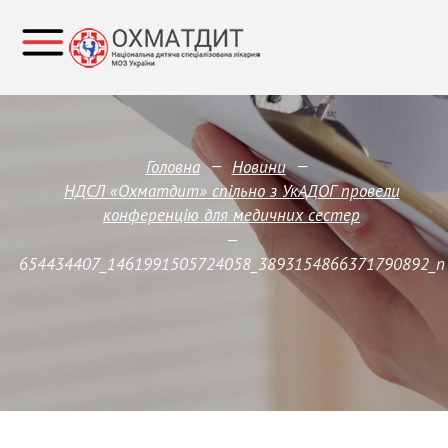
—
—
Головна
Новини
НДСЛ «Охматдит» спільно з УкАДОГ провели
конференцію для медичних сестер
—
654434407_1461991505724058_3893154866371790892_n