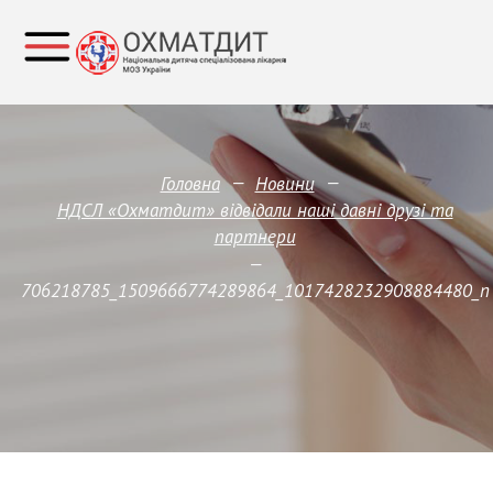
—
—
Головна
Новини
НДСЛ «Охматдит» відвідали наші давні друзі та
партнери
—
706218785_1509666774289864_1017428232908884480_n