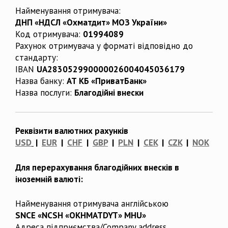
Найменування отримувача:
ДНП «НДСЛ «Охматдит» МОЗ України»
Код отримувача:
01994089
Рахунок отримувача у форматі відповідно до
стандарту:
IBAN
UA283052990000026004045036179
Назва банку:
АТ КБ «ПриватБанк»
Назва послуги:
Благодійні внески
Реквізити валютних рахунків
USD
|
EUR
|
CHF
|
GBP
|
PLN
|
CEK
|
CZK
|
NOK
Для перерахування благодійних внесків в
іноземній валюті:
Найменування отримувача англійською
SNCE «NCSH «OKHMATDYT» MHU»
Адреса підприємства/Company address