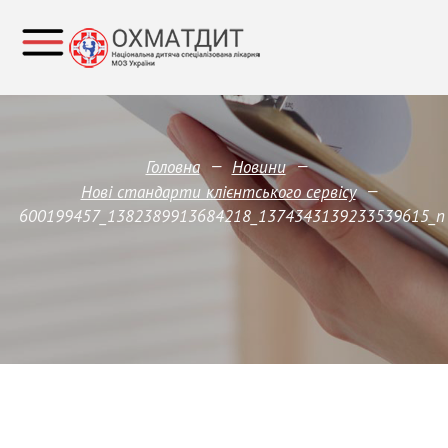
—
—
Головна
Новини
—
Нові стандарти клієнтського сервісу
600199457_1382389913684218_1374343139233539615_n