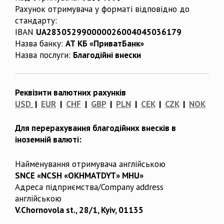
Рахунок отримувача у форматі відповідно до
стандарту:
IBAN
UA283052990000026004045036179
Назва банку:
АТ КБ «ПриватБанк»
Назва послуги:
Благодійні внески
Реквізити валютних рахунків
USD
|
EUR
|
CHF
|
GBP
|
PLN
|
CEK
|
CZK
|
NOK
Для перерахування благодійних внесків в
іноземній валюті:
Найменування отримувача англійською
SNCE «NCSH «OKHMATDYT» MHU»
Адреса підприємства/Company address
англійською
V.Chornovola st., 28/1, Kyiv, 01135