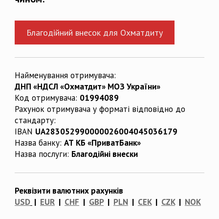
Благодійний внесок для Охматдиту
Найменування отримувача:
ДНП «НДСЛ «Охматдит» МОЗ України»
Код отримувача:
01994089
Рахунок отримувача у форматі відповідно до
стандарту:
IBAN
UA283052990000026004045036179
Назва банку:
АТ КБ «ПриватБанк»
Назва послуги:
Благодійні внески
Реквізити валютних рахунків
USD
|
EUR
|
CHF
|
GBP
|
PLN
|
CEK
|
CZK
|
NOK