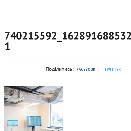
740215592_16289168853
1
Поділитись:
|
FACEBOOK
TWITTER