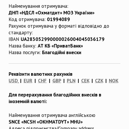
Найменування отримувача:
ДНП «НДСЛ «Охматдит» МОЗ України»
Код отримувача:
01994089
Рахунок отримувача у форматі відповідно до
стандарту:
IBAN
UA283052990000026004045036179
Назва банку:
АТ КБ «ПриватБанк»
Назва послуги:
Благодійні внески
Реквізити валютних рахунків
USD
|
EUR
|
CHF
|
GBP
|
PLN
|
CEK
|
CZK
|
NOK
Для перерахування благодійних внесків в
іноземній валюті:
Найменування отримувача англійською
SNCE «NCSH «OKHMATDYT» MHU»
Адреса підприємства/Company address