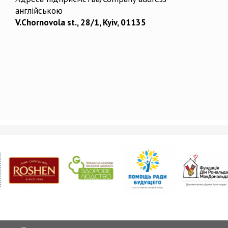
англійською
V.Chornovola st., 28/1, Kyiv, 01135