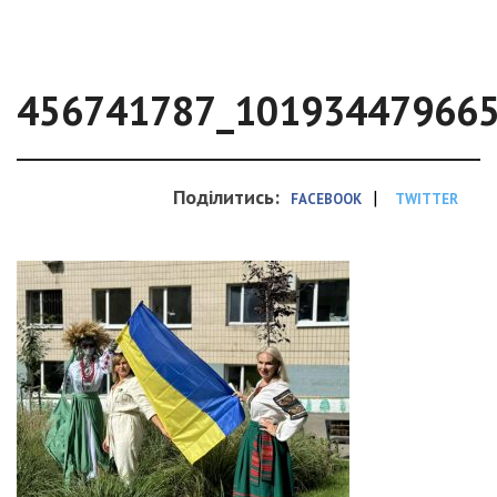
456741787_10193447966
Поділитись:
|
FACEBOOK
TWITTER