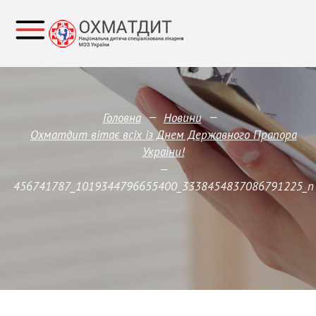
—
—
Головна
Новини
Охматдит вітає всіх із Днем Державного Прапора
України!
—
456741787_1019344796655400_3338454837086791225_n