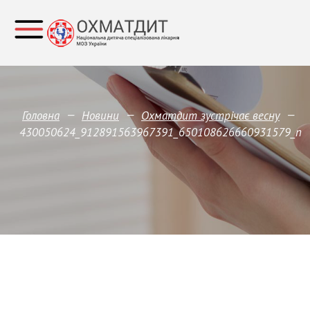
—
—
—
Головна
Новини
Охматдит зустрічає весну
430050624_912891563967391_650108626660931579_n