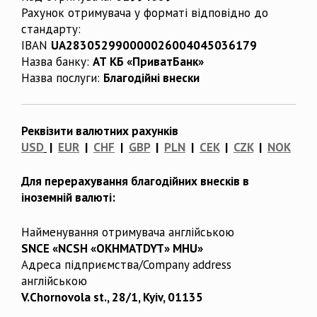
Рахунок отримувача у форматі відповідно до
стандарту:
IBAN
UA283052990000026004045036179
Назва банку:
АТ КБ «ПриватБанк»
Назва послуги:
Благодійні внески
Реквізити валютних рахунків
USD
|
EUR
|
CHF
|
GBP
|
PLN
|
CEK
|
CZK
|
NOK
Для перерахування благодійних внесків в
іноземній валюті:
Найменування отримувача англійською
SNCE «NCSH «OKHMATDYT» MHU»
Адреса підприємства/Company address
англійською
V.Chornovola st., 28/1, Kyiv, 01135