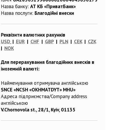
Назва банку:
АТ КБ «ПриватБанк»
Назва послуги:
Благодійні внески
Реквізити валютних рахунків
USD
|
EUR
|
CHF
|
GBP
|
PLN
|
CEK
|
CZK
|
NOK
Для перерахування благодійних внесків в
іноземній валюті:
Найменування отримувача англійською
SNCE «NCSH «OKHMATDYT» MHU»
Адреса підприємства/Company address
англійською
V.Chornovola st., 28/1, Kyiv, 01135