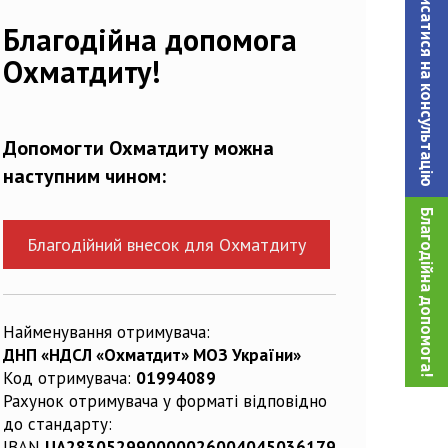
Записатися на консультацiю
Благодійна допомога
Охматдиту!
Допомогти Охматдиту можна
наступним чином:
Благодійна допомога!
Благодійний внесок для Охматдиту
Найменування отримувача:
ДНП «НДСЛ «Охматдит» МОЗ України»
Код отримувача:
01994089
Рахунок отримувача у форматі відповідно
до стандарту:
IBAN
UA283052990000026004045036179