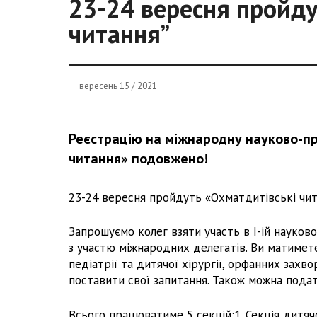
23-24 вересня пройду
читання”
вересень 15 / 2021
Реєстрацію на міжнародну науково-п
читання» подовжено!
23-24 вересня пройдуть «Охматдитівські чит
Запрошуємо колег взяти участь в І-ій науков
з участю міжнародних делегатів. Ви матимет
педіатрії та дитячої хірургії, орфанних захв
поставити свої запитання. Також можна пода
Всього працюватиме 5 секцій:1. Секція дитячої 