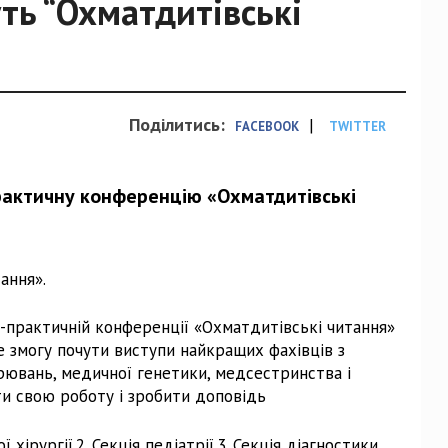
ть “Охматдитівські
Поділитись:
|
FACEBOOK
TWITTER
рактичну конференцію «Охматдитівські
ання».
о-практичній конференції «Охматдитівські читання»
е змогу почути виступи найкращих фахівців з
орювань, медичної генетики, медсестринства і
ти свою роботу і зробити доповідь
хірургії.2. Секція педіатрії.3. Секція діагностики