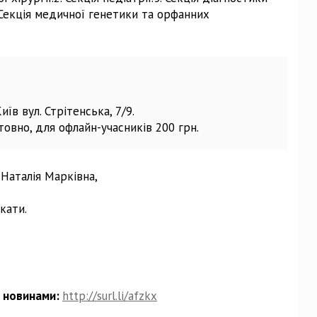
. Секція медичної генетики та орфанних
Київ вул. Стрітенська, 7/9.
овно, для офлайн-учасників 200 грн.
Наталія Марківна,
кати.
а новинами:
http://surl.li/afzkx