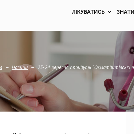
ЛІКУВАТИСЬ
ЗНАТ
—
—
23-24 вересня пройдуть “Охматдитівські 
а
Новини