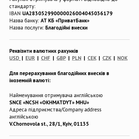
стандарту:
IBAN
UA283052990000026004045036179
Назва банку:
АТ КБ «ПриватБанк»
Назва послуги:
Благодійні внески
Реквізити валютних рахунків
USD
|
EUR
|
CHF
|
GBP
|
PLN
|
CEK
|
CZK
|
NOK
Для перерахування благодійних внесків в
іноземній валюті:
Найменування отримувача англійською
SNCE «NCSH «OKHMATDYT» MHU»
Адреса підприємства/Company address
англійською
V.Chornovola st., 28/1, Kyiv, 01135