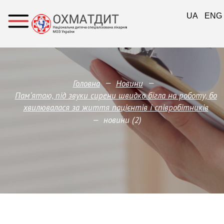
UA
ENG
—
—
Головна
Новини
Памʼятаю, під звуки сирени швидко бігла на роботу, бо
хвилювалася за життя пацієнтів і співробітників
—
новини (2)