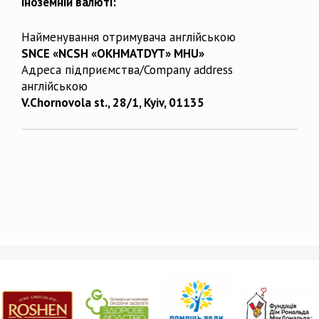
іноземній валюті:
Найменування отримувача англійською
SNCE «NCSH «OKHMATDYT» MHU»
Адреса підприємства/Company address
англійською
V.Chornovola st., 28/1, Kyiv, 01135