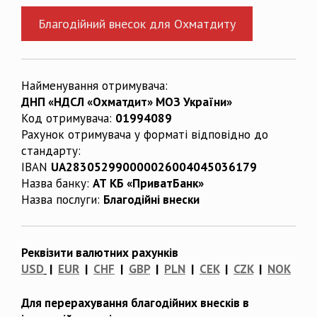
Благодійний внесок для Охматдиту
Найменування отримувача:
ДНП «НДСЛ «Охматдит» МОЗ України»
Код отримувача:
01994089
Рахунок отримувача у форматі відповідно до
стандарту:
IBAN
UA283052990000026004045036179
Назва банку:
АТ КБ «ПриватБанк»
Назва послуги:
Благодійні внески
Реквізити валютних рахунків
USD
|
EUR
|
CHF
|
GBP
|
PLN
|
CEK
|
CZK
|
NOK
Для перерахування благодійних внесків в