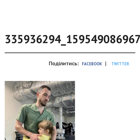
335936294_15954908696
Поділитись:
|
FACEBOOK
TWITTER