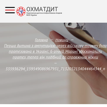
—
—
Головна
Новини
Перша дитина з ампутацією через військову травму була
протезована в Україні: 6-річній Марині удосконалили
протез, тепер він подібний до справжньої ніжки
—
335936294_159549086967931_7132052134044464344_n