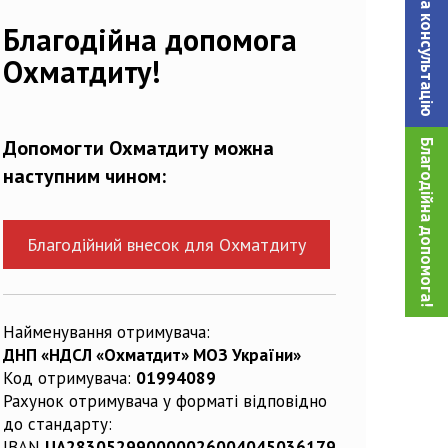
Записатися на консультацiю
Благодійна допомога
Охматдиту!
Допомогти Охматдиту можна
Благодійна допомога!
наступним чином:
Благодійний внесок для Охматдиту
Найменування отримувача:
ДНП «НДСЛ «Охматдит» МОЗ України»
Код отримувача:
01994089
Рахунок отримувача у форматі відповідно
до стандарту:
IBAN
UA283052990000026004045036179