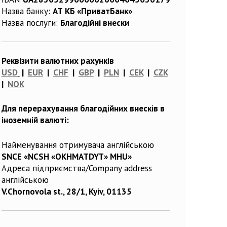
Назва банку:
АТ КБ «ПриватБанк»
Назва послуги:
Благодійні внески
Реквізити валютних рахунків
USD
|
EUR
|
CHF
|
GBP
|
PLN
|
CEK
|
CZK
|
NOK
Для перерахування благодійних внесків в
іноземній валюті:
Найменування отримувача англійською
SNCE «NCSH «OKHMATDYT» MHU»
Адреса підприємства/Company address
англійською
V.Chornovola st., 28/1, Kyiv, 01135