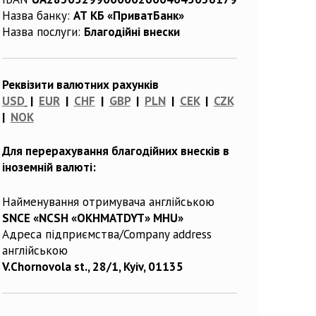
Назва банку:
АТ КБ «ПриватБанк»
Назва послуги:
Благодійні внески
Реквізити валютних рахунків
USD
|
EUR
|
CHF
|
GBP
|
PLN
|
CEK
|
CZK
|
NOK
Для перерахування благодійних внесків в
іноземній валюті:
Найменування отримувача англійською
SNCE «NCSH «OKHMATDYT» MHU»
Адреса підприємства/Company address
англійською
V.Chornovola st., 28/1, Kyiv, 01135