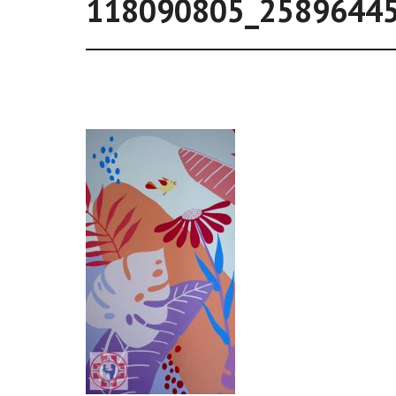
118090805_2589644