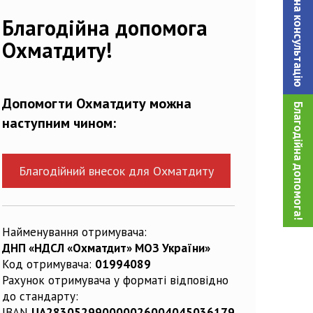
Записатися на консультацiю
642471_n
Благодійна допомога
Охматдиту!
Допомогти Охматдиту можна
Благодійна допомога!
наступним чином:
Благодійний внесок для Охматдиту
Найменування отримувача:
ДНП «НДСЛ «Охматдит» МОЗ України»
Код отримувача:
01994089
Рахунок отримувача у форматі відповідно
до стандарту:
IBAN
UA283052990000026004045036179