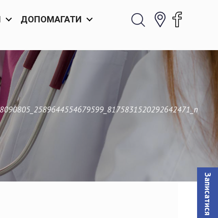
И
ДОПОМАГАТИ
8090805_2589644554679599_8175831520292642471_n