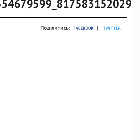
554679599_8175831520292
Поділитись:
|
FACEBOOK
TWITTER