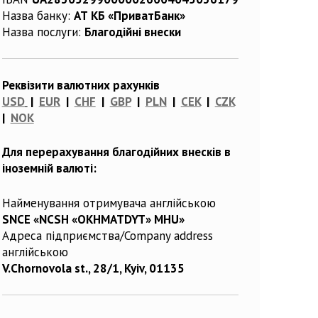
Назва банку:
АТ КБ «ПриватБанк»
Назва послуги:
Благодійні внески
Реквізити валютних рахунків
USD
|
EUR
|
CHF
|
GBP
|
PLN
|
CEK
|
CZK
|
NOK
Для перерахування благодійних внесків в
іноземній валюті:
Найменування отримувача англійською
SNCE «NCSH «OKHMATDYT» MHU»
Адреса підприємства/Company address
англійською
V.Chornovola st., 28/1, Kyiv, 01135