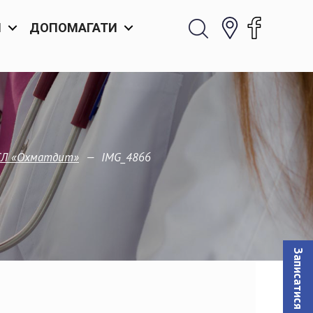
И
ДОПОМАГАТИ
—
IMG_4866
ДСЛ «Охматдит»