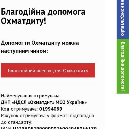
Записатися на консультацiю
Благодійна допомога
Охматдиту!
Допомогти Охматдиту можна
Благодійна допомога!
наступним чином:
Благодійний внесок для Охматдиту
Найменування отримувача:
ДНП «НДСЛ «Охматдит» МОЗ України»
Код отримувача:
01994089
Рахунок отримувача у форматі відповідно
до стандарту:
IBAN
UA283052990000026004045036179