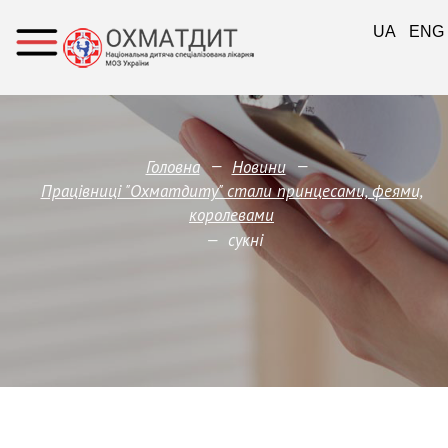
UA
ENG
—
—
Головна
Новини
Працівниці "Охматдиту" стали принцесами, феями,
королевами
—
сукні