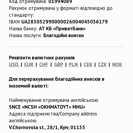
Код отримувача:
01994089
Рахунок отримувача у форматі відповідно до
стандарту:
IBAN
UA283052990000026004045036179
Назва банку:
АТ КБ «ПриватБанк»
Назва послуги:
Благодійні внески
Реквізити валютних рахунків
USD
|
EUR
|
CHF
|
GBP
|
PLN
|
CEK
|
CZK
|
NOK
Для перерахування благодійних внесків в
іноземній валюті:
Найменування отримувача англійською
SNCE «NCSH «OKHMATDYT» MHU»
Адреса підприємства/Company address
англійською
V.Chornovola st., 28/1, Kyiv, 01135