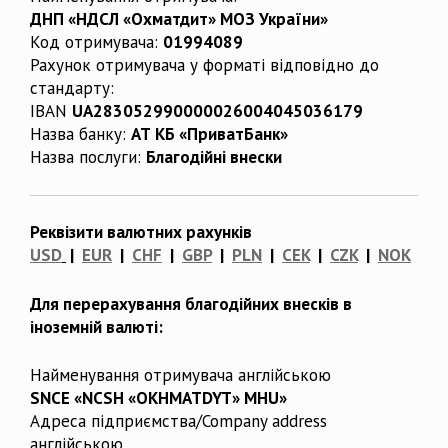
ДНП «НДСЛ «Охматдит» МОЗ України»
Код отримувача:
01994089
Рахунок отримувача у форматі відповідно до
стандарту:
IBAN
UA283052990000026004045036179
Назва банку:
АТ КБ «ПриватБанк»
Назва послуги:
Благодійні внески
Реквізити валютних рахунків
USD
|
EUR
|
CHF
|
GBP
|
PLN
|
CEK
|
CZK
|
NOK
Для перерахування благодійних внесків в
іноземній валюті:
Найменування отримувача англійською
SNCE «NCSH «OKHMATDYT» MHU»
Адреса підприємства/Company address
англійською