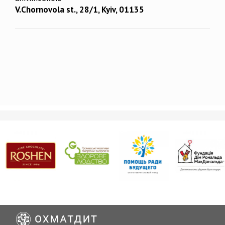
V.Chornovola st., 28/1, Kyiv, 01135