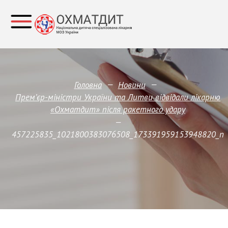
—
—
Головна
Новини
Прем’єр-міністри України та Литви відвідали лікарню
«Охматдит» після ракетного удару
—
457225835_1021800383076508_173391959153948820_n