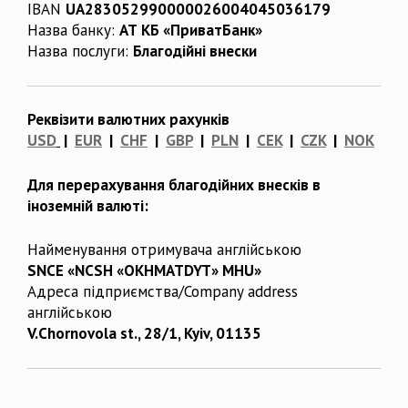
IBAN
UA283052990000026004045036179
Назва банку:
АТ КБ «ПриватБанк»
Назва послуги:
Благодійні внески
Реквізити валютних рахунків
USD
|
EUR
|
CHF
|
GBP
|
PLN
|
CEK
|
CZK
|
NOK
Для перерахування благодійних внесків в
іноземній валюті:
Найменування отримувача англійською
SNCE «NCSH «OKHMATDYT» MHU»
Адреса підприємства/Company address
англійською
V.Chornovola st., 28/1, Kyiv, 01135