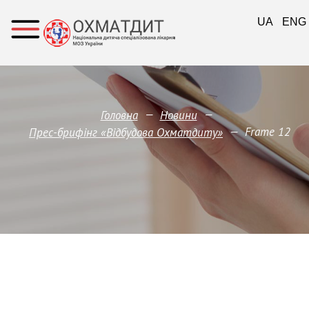
UA
ENG
—
—
Головна
Новини
—
Frame 12
Прес-брифінг «Відбудова Охматдиту»