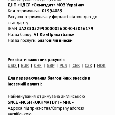
ДНП «НДСЛ «Охматдит» МОЗ України»
Код отримувача:
01994089
Рахунок отримувача у форматі відповідно до
стандарту:
IBAN
UA283052990000026004045036179
Назва банку:
АТ КБ «ПриватБанк»
Назва послуги:
Благодійні внески
Реквізити валютних рахунків
USD
|
EUR
|
CHF
|
GBP
|
PLN
|
CEK
|
CZK
|
NOK
Для перерахування благодійних внесків в
іноземній валюті:
Найменування отримувача англійською
SNCE «NCSH «OKHMATDYT» MHU»
Адреса підприємства/Company address
англійською