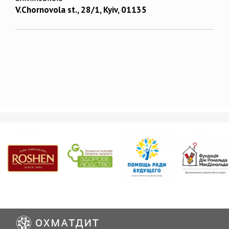
V.Chornovola st., 28/1, Kyiv, 01135