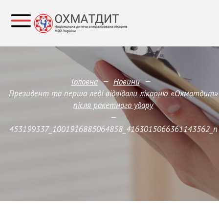
—
—
Головна
Новини
Президент та перша леді відвідали лікарню «Охматдит»
після ракетного удару
—
453199337_1001916885064858_4163015066361143562_n