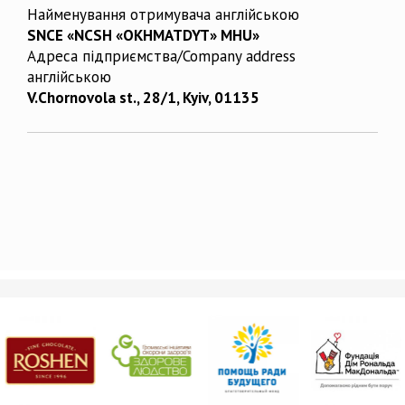
Найменування отримувача англійською
SNCE «NCSH «OKHMATDYT» MHU»
Адреса підприємства/Company address
англійською
V.Chornovola st., 28/1, Kyiv, 01135