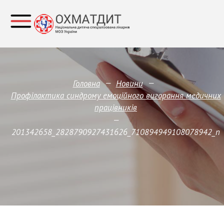
—
—
Головна
Новини
Профілактика синдрому емоційного вигорання медичних
працівників
—
201342658_2828790927431626_710894949108078942_n