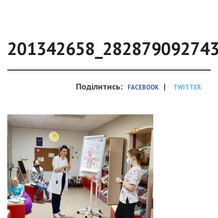
201342658_28287909274
Поділитись:
|
FACEBOOK
TWITTER