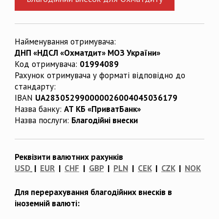
Найменування отримувача:
ДНП «НДСЛ «Охматдит» МОЗ України»
Код отримувача:
01994089
Рахунок отримувача у форматі відповідно до
стандарту:
IBAN
UA283052990000026004045036179
Назва банку:
АТ КБ «ПриватБанк»
Назва послуги:
Благодійні внески
Реквізити валютних рахунків
USD
|
EUR
|
CHF
|
GBP
|
PLN
|
CEK
|
CZK
|
NOK
Для перерахування благодійних внесків в
іноземній валюті: