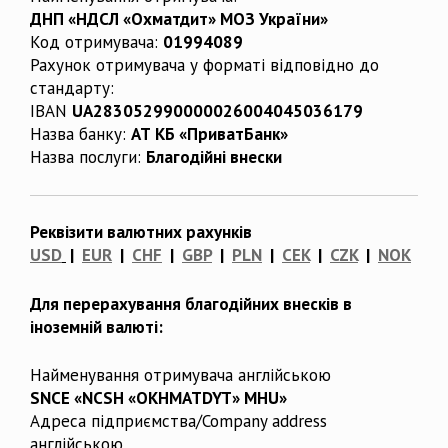
ДНП «НДСЛ «Охматдит» МОЗ України»
Код отримувача:
01994089
Рахунок отримувача у форматі відповідно до
стандарту:
IBAN
UA283052990000026004045036179
Назва банку:
АТ КБ «ПриватБанк»
Назва послуги:
Благодійні внески
Реквізити валютних рахунків
USD
|
EUR
|
CHF
|
GBP
|
PLN
|
CEK
|
CZK
|
NOK
Для перерахування благодійних внесків в
іноземній валюті:
Найменування отримувача англійською
SNCE «NCSH «OKHMATDYT» MHU»
Адреса підприємства/Company address
англійською