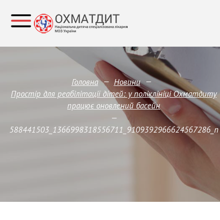
—
—
Головна
Новини
Простір для реабілітації дітей: у поліклініці Охматдиту
працює оновлений басейн
—
588441503_1366998318556711_9109392966624567286_n