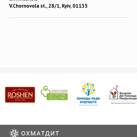
V.Chornovola st., 28/1, Kyiv, 01135