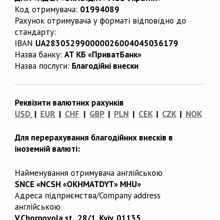
Код отримувача:
01994089
Рахунок отримувача у форматі відповідно до
стандарту:
IBAN
UA283052990000026004045036179
Назва банку:
АТ КБ «ПриватБанк»
Назва послуги:
Благодійні внески
Реквізити валютних рахунків
USD
|
EUR
|
CHF
|
GBP
|
PLN
|
CEK
|
CZK
|
NOK
Для перерахування благодійних внесків в
іноземній валюті:
Найменування отримувача англійською
SNCE «NCSH «OKHMATDYT» MHU»
Адреса підприємства/Company address
англійською
V.Chornovola st., 28/1, Kyiv, 01135