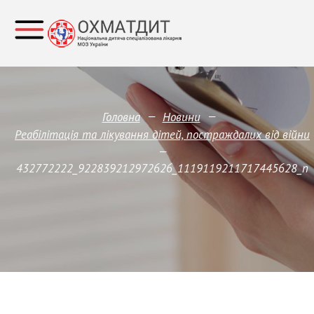
—
—
Головна
Новини
Реабілітація та лікування дітей, постраждалих від війни
—
432772222_922839212972626_1119119211717445628_n