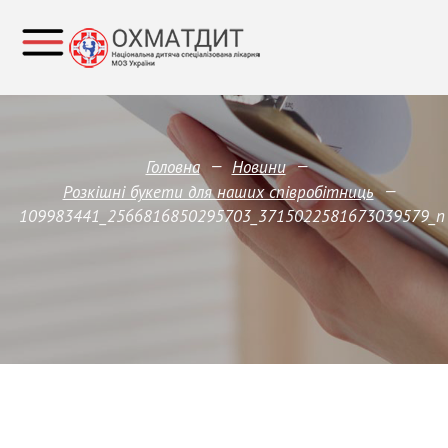
—
—
Головна
Новини
—
Розкішні букети для наших співробітниць
109983441_2566816850295703_3715022581673039579_n