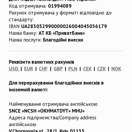
Код отримувача:
01994089
Рахунок отримувача у форматі відповідно до
стандарту:
IBAN
UA283052990000026004045036179
Назва банку:
АТ КБ «ПриватБанк»
Назва послуги:
Благодійні внески
Реквізити валютних рахунків
USD
|
EUR
|
CHF
|
GBP
|
PLN
|
CEK
|
CZK
|
NOK
Для перерахування благодійних внесків в
іноземній валюті:
Найменування отримувача англійською
SNCE «NCSH «OKHMATDYT» MHU»
Адреса підприємства/Company address
англійською
V.Chornovola st., 28/1, Kyiv, 01135