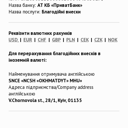
Назва банку:
АТ КБ «ПриватБанк»
Назва послуги:
Благодійні внески
Реквізити валютних рахунків
USD
|
EUR
|
CHF
|
GBP
|
PLN
|
CEK
|
CZK
|
NOK
Для перерахування благодійних внесків в
іноземній валюті:
Найменування отримувача англійською
SNCE «NCSH «OKHMATDYT» MHU»
Адреса підприємства/Company address
англійською
V.Chornovola st., 28/1, Kyiv, 01135