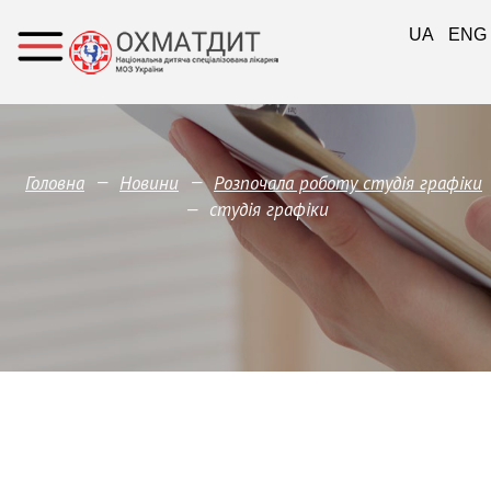
UA
ENG
—
—
Головна
Новини
Розпочала роботу студія графіки
—
студія графіки