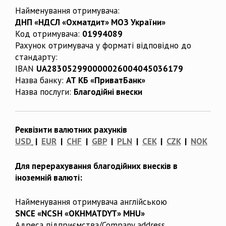
Найменування отримувача:
ДНП «НДСЛ «Охматдит» МОЗ України»
Код отримувача:
01994089
Рахунок отримувача у форматі відповідно до
стандарту:
IBAN
UA283052990000026004045036179
Назва банку:
АТ КБ «ПриватБанк»
Назва послуги:
Благодійні внески
Реквізити валютних рахунків
USD
|
EUR
|
CHF
|
GBP
|
PLN
|
CEK
|
CZK
|
NOK
Для перерахування благодійних внесків в
іноземній валюті:
Найменування отримувача англійською
SNCE «NCSH «OKHMATDYT» MHU»
Адреса підприємства/Company address