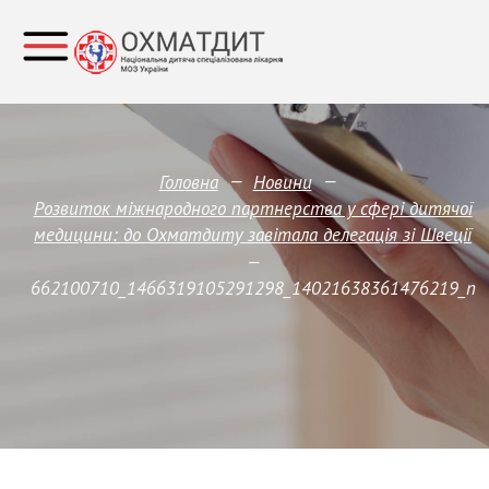
—
—
Головна
Новини
Розвиток міжнародного партнерства у сфері дитячої
медицини: до Охматдиту завітала делегація зі Швеції
—
662100710_1466319105291298_14021638361476219_n