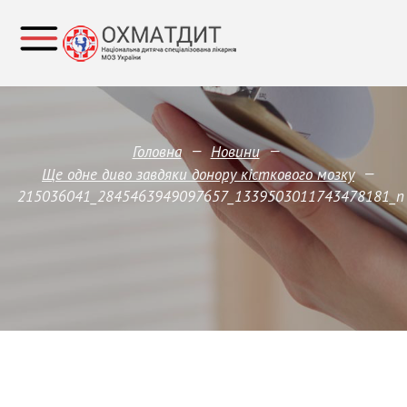
—
—
Головна
Новини
—
Ще одне диво завдяки донору кісткового мозку
215036041_2845463949097657_1339503011743478181_n