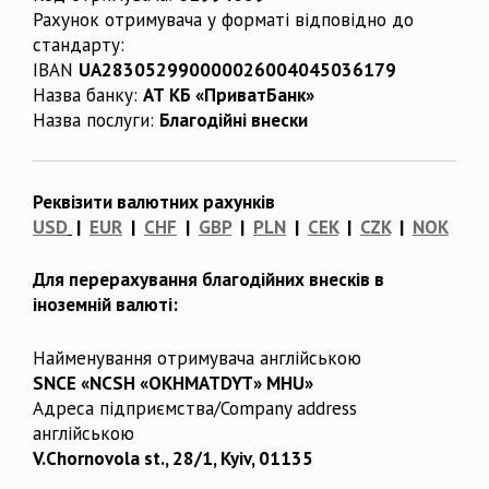
Рахунок отримувача у форматі відповідно до
стандарту:
IBAN
UA283052990000026004045036179
Назва банку:
АТ КБ «ПриватБанк»
Назва послуги:
Благодійні внески
Реквізити валютних рахунків
USD
|
EUR
|
CHF
|
GBP
|
PLN
|
CEK
|
CZK
|
NOK
Для перерахування благодійних внесків в
іноземній валюті:
Найменування отримувача англійською
SNCE «NCSH «OKHMATDYT» MHU»
Адреса підприємства/Company address
англійською
V.Chornovola st., 28/1, Kyiv, 01135