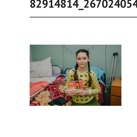
82914814_26702405