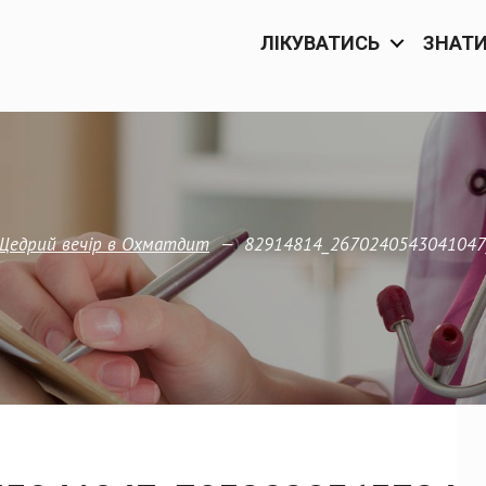
ЛІКУВАТИСЬ
ЗНАТ
—
82914814_2670240543041047
Щедрий вечір в Охматдит