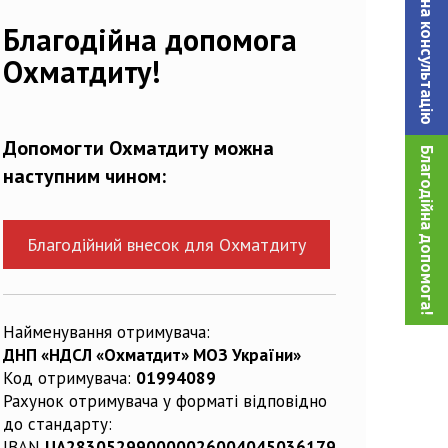
Записатися на консультацiю
68832_o
Благодійна допомога
Охматдиту!
Допомогти Охматдиту можна
Благодійна допомога!
наступним чином:
Благодійний внесок для Охматдиту
Найменування отримувача:
ДНП «НДСЛ «Охматдит» МОЗ України»
Код отримувача:
01994089
Рахунок отримувача у форматі відповідно
до стандарту:
IBAN
UA283052990000026004045036179