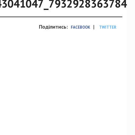
43041047_79329283637845
Поділитись:
|
FACEBOOK
TWITTER