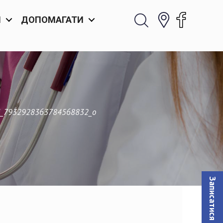
И
ДОПОМАГАТИ
_7932928363784568832_o