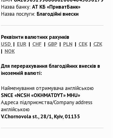
Назва банку:
АТ КБ «ПриватБанк»
Назва послуги:
Благодійні внески
Реквізити валютних рахунків
USD
|
EUR
|
CHF
|
GBP
|
PLN
|
CEK
|
CZK
|
NOK
Для перерахування благодійних внесків в
іноземній валюті:
Найменування отримувача англійською
SNCE «NCSH «OKHMATDYT» MHU»
Адреса підприємства/Company address
англійською
V.Chornovola st., 28/1, Kyiv, 01135