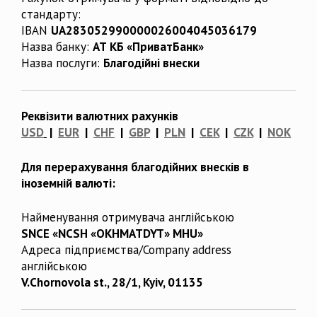
стандарту:
IBAN
UA283052990000026004045036179
Назва банку:
АТ КБ «ПриватБанк»
Назва послуги:
Благодійні внески
Реквізити валютних рахунків
USD
|
EUR
|
CHF
|
GBP
|
PLN
|
CEK
|
CZK
|
NOK
Для перерахування благодійних внесків в
іноземній валюті:
Найменування отримувача англійською
SNCE «NCSH «OKHMATDYT» MHU»
Адреса підприємства/Company address
англійською
V.Chornovola st., 28/1, Kyiv, 01135