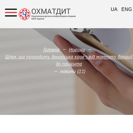
UA
ENG
—
—
Головна
Новини
Шлях, що проходить донорська кров - від моменту донації
до пацієнта
—
новини (11)