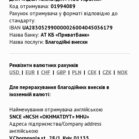
Код отримувача:
01994089
Рахунок отримувача у форматі відповідно до
стандарту:
IBAN
UA283052990000026004045036179
Назва банку:
АТ КБ «ПриватБанк»
Назва послуги:
Благодійні внески
Реквізити валютних рахунків
USD
|
EUR
|
CHF
|
GBP
|
PLN
|
CEK
|
CZK
|
NOK
Для перерахування благодійних внесків в
іноземній валюті:
Найменування отримувача англійською
SNCE «NCSH «OKHMATDYT» MHU»
Адреса підприємства/Company address
англійською
V.Chornovola st., 28/1, Kyiv, 01135