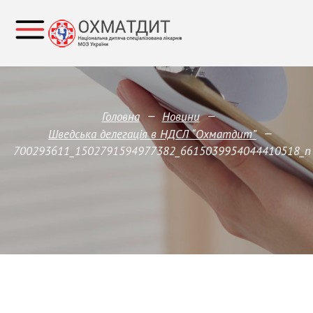
—
—
Головна
Новини
—
Шведська делегація в НДСЛ “Охматдит”
700293611_1502791594977382_6615039954044410518_n