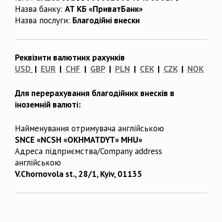
Назва банку:
АТ КБ «ПриватБанк»
Назва послуги:
Благодійні внески
Реквізити валютних рахунків
USD
|
EUR
|
CHF
|
GBP
|
PLN
|
CEK
|
CZK
|
NOK
Для перерахування благодійних внесків в
іноземній валюті:
Найменування отримувача англійською
SNCE «NCSH «OKHMATDYT» MHU»
Адреса підприємства/Company address
англійською
V.Chornovola st., 28/1, Kyiv, 01135