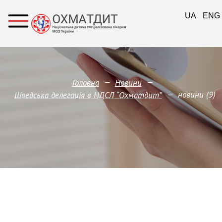
UA
ENG
—
—
Головна
Новини
—
новини (9)
Шведська делегація в НДСЛ “Охматдит”